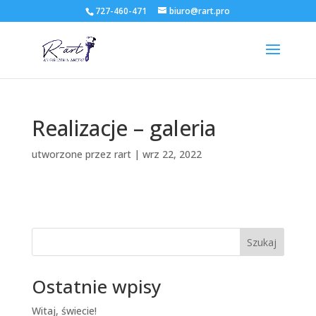
727-460-471
biuro@rart.pro
Realizacje – galeria
utworzone przez
rart
|
wrz 22, 2022
Szukaj
Ostatnie wpisy
Witaj, świecie!